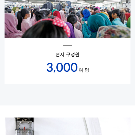
1
0
4
4
1
8
7
2
1
0
3
5
3
4
8
현지 구성원
6
3
5
,
,
,
1
2
9
0
0
0
0
5
2
9
4
여 명
년
년
1
1
0
1
0
0
6
5
개 공정
만 착
2
7
9
5
8
2
8
9
6
1
0
9
4