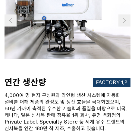
2
7
6
0
9
3
3
6
6
9
0
2
3
5
연간 생산량
FACTORY 1,2
7
8
4,000여 명 현지 구성원과 라인형 생산 시스템에 자동화
0
설비를 더해 제품의 완성도 및 생산 효율을 극대화했으며,
1
60년 가까이 축적된 우수한 기술력과 품질을 바탕으로 미국,
4
캐나다, 일본 신사복 판매 점유율 1위 회사, 유명 백화점의
Private Label, Specialty Store 등 세계 유수 브랜드의
7
신사복을 연간 180만 착 제조, 수출하고 있습니다.