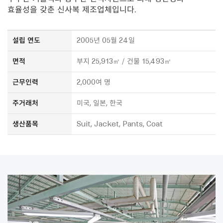
8
효율성을 갖춘 신사복 제조업체입니다.
1
0
4
설립 연도
2005년 05월 24일
3
7
면적
부지 25,913㎡ / 건물 15,493㎡
7
0
근무인력
2,000여 명
0
3
주거래처
미국, 일본, 한국
4
6
생산품목
Suit, Jacket, Pants, Coat
7
9
1
2
4
5
8
8
1