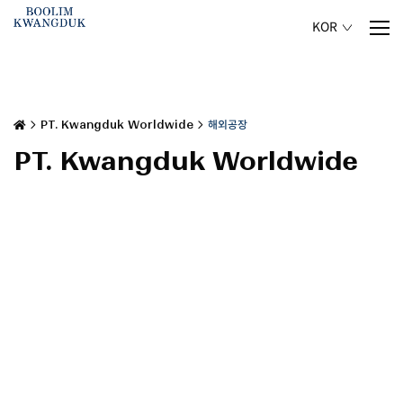
KOR
홈
홈


PT. Kwangduk Worldwide
PT. Kwangduk Worldwide


해외공장
해외공장
PT. Kwangduk Worldwide
PT. Kwangduk Worldwide