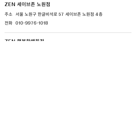
ZEN 세이브존 노원점
주소
서울 노원구 한글비석로 57 세이브존 노원점 4층
전화
010-9976-1018
ZEN 행복한백화점
주소
서울 양천구 목동 917-6 행복한백화점 3층
전화
010-2522-2141
1
이용약관
개인정보처리방침
Family Site